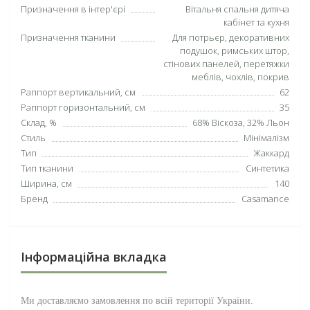
Призначення в інтер'єрі
Вітальня спальня дитяча
кабінет та кухня
Призначення тканини
Для потрьєр, декоративних
подушок, римських штор,
стінових панелей, перетяжки
меблів, чохлів, покрив
Раппорт вертикальний, см
62
Раппорт горизонтальний, см
35
Склад, %
68% Віскоза, 32% Льон
Стиль
Мінімалізм
Тип
Жаккард
Тип тканини
Синтетика
Ширина, см
140
Бренд
Casamance
Інформаційна вкладка
Ми доставляємо замовлення по всій території
України
.