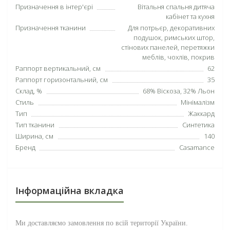
Призначення в інтер'єрі
Вітальня спальня дитяча
кабінет та кухня
Призначення тканини
Для потрьєр, декоративних
подушок, римських штор,
стінових панелей, перетяжки
меблів, чохлів, покрив
Раппорт вертикальний, см
62
Раппорт горизонтальний, см
35
Склад, %
68% Віскоза, 32% Льон
Стиль
Мінімалізм
Тип
Жаккард
Тип тканини
Синтетика
Ширина, см
140
Бренд
Casamance
Інформаційна вкладка
Ми доставляємо замовлення по всій території
України
.