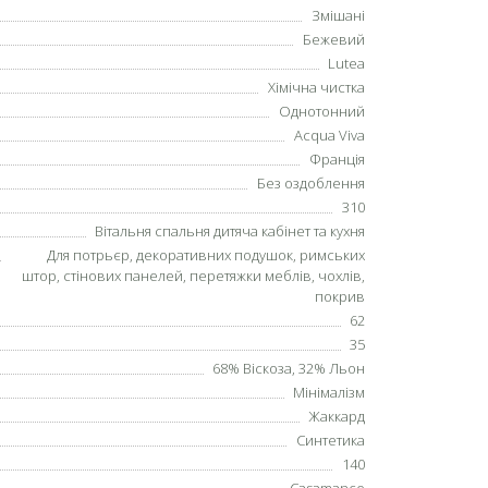
Змішані
Бежевий
Lutea
Хімічна чистка
Однотонний
Acqua Viva
Франція
Без оздоблення
310
Вітальня спальня дитяча кабінет та кухня
Для потрьєр, декоративних подушок, римських
штор, стінових панелей, перетяжки меблів, чохлів,
покрив
62
35
68% Віскоза, 32% Льон
Мінімалізм
Жаккард
Синтетика
140