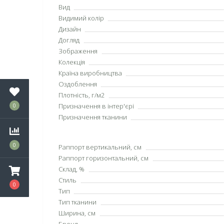
Вид
Видимий колір
Дизайн
Догляд
Зображення
Колекція
Країна виробництва
Оздоблення
Плотність, г/м2
Призначення в інтер'єрі
0
Призначення тканини
0
Раппорт вертикальний, см
Раппорт горизонтальний, см
Склад, %
Стиль
0
Тип
Тип тканини
Ширина, см