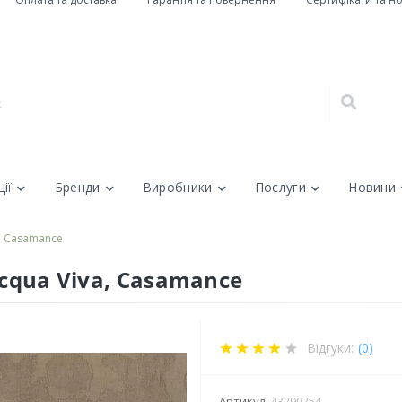
ії
Бренди
Виробники
Послуги
Новини
a, Casamance
Acqua Viva, Casamance
Відгуки:
(0)
Артикул:
43290254