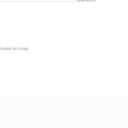
Casamance
и
.
оварів на складі.