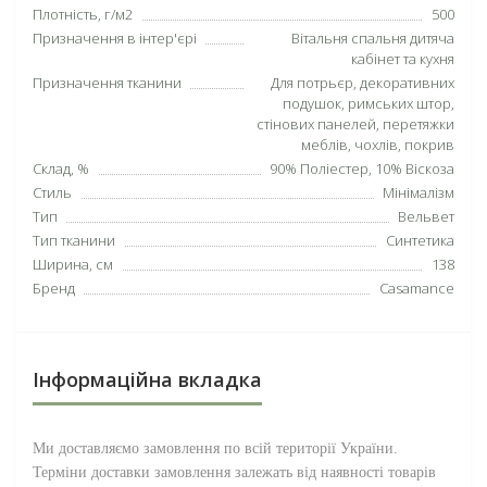
Плотність, г/м2
500
Призначення в інтер'єрі
Вітальня спальня дитяча
кабінет та кухня
Призначення тканини
Для потрьєр, декоративних
подушок, римських штор,
стінових панелей, перетяжки
меблів, чохлів, покрив
Склад, %
90% Поліестер, 10% Віскоза
Стиль
Мінімалізм
Тип
Вельвет
Тип тканини
Синтетика
Ширина, см
138
Бренд
Casamance
Інформаційна вкладка
Ми доставляємо замовлення по всій території
України
.
Терміни доставки замовлення залежать від наявності товарів