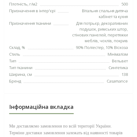
Плотність, г/м2
500
Призначення в інтер'єрі
Вітальня спальня дитяча
кабінет та кухня
Призначення тканини
Для потрьєр, декоративних
подушок, римських штор,
стінових панелей, перетяжки
меблів, чохлів, покрив
Склад, %
90% Поліестер, 10% Віскоза
Стиль
Мінімалізм
Тип
Вельвет
Тип тканини
Синтетика
Ширина, см
138
Бренд
Casamance
Інформаційна вкладка
Ми доставляємо замовлення по всій території
України
.
Терміни доставки замовлення залежать від наявності товарів