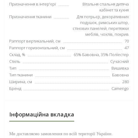
Призначення в інтер'єрі
Вітальня спальня дитяча
кабінет та кухня
Призначення тканини
Для потрьєр, декоративних
подушок, римських штор,
стінових панелей, перетяжки
меблів, чохлів, покрив
Раппорт вертикальний, см
70
Раппорт горизонтальний, см
47
Склад, %
65% Бавовна, 35% Поліестер
Стиль
Сучасний
Тип
Вишивка
Тип тканини
Бавовна
Ширина, см
280
Бренд
Camengo
Інформаційна вкладка
Ми доставляємо замовлення по всій території
України
.