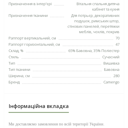
Призначення в інтер'єрі
Вітальня спальня дитяча
кабінет та кухня
Призначення тканини
Для потрьєр, декоративних
подушок, римських штор,
стінових панелей, перетяжки
меблів, чохлів, покрив
Раппорт вертикальний, см
70
Раппорт горизонтальний, см
47
Склад, %
65% Бавовна, 35% Поліестер
Стиль
Сучасний
Тип
Вишивка
Тип тканини
Бавовна
Ширина, см
280
Бренд
Camengo
Інформаційна вкладка
Ми доставляємо замовлення по всій території
України
.