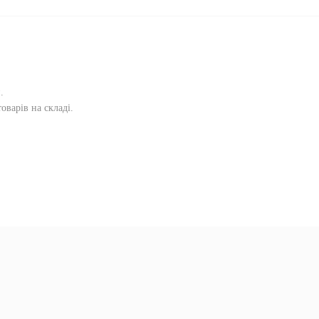
и
.
оварів на складі.