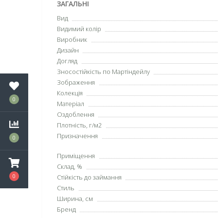
ЗАГАЛЬНІ
Вид
Видимий колір
Виробник
Дизайн
Догляд
Зносостійкість по Мартіндейлу
Зображення
Колекція
0
Матеріал
Оздоблення
Плотність, г/м2
Призначення
0
Приміщення
Склад, %
0
Стійкість до займання
Стиль
Ширина, см
Бренд