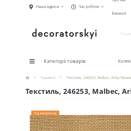
Наша адреса
Час роботи
Вакансії
Категорії товарів
Колекц
Тканина
Текстиль, 246253, Malbec, Arley Weav
Текстиль, 246253, Malbec, A
Під замовлення