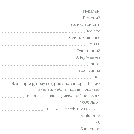
Натуральні
Бежевий
Велика Британія
Malbec
Хімічне чищення
25 000
Однотонний
Arley Weaves
Льон
Без принтів
363
Для потрьєр, подушок, римських штор, стінових
панелей, меблів, чохлів, покривал
Вітальня, спальня, дитяча, кабінет, кухня
100% Льон
BS5852 (1) Match, BS5867 P2TB
Мінімалізм
140
Sanderson