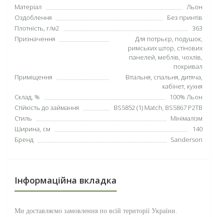
Матеріал
Льон
Оздоблення
Без принтів
Плотність, г/м2
363
Призначення
Для потрьєр, подушок,
римських штор, стінових
панелей, меблів, чохлів,
покривал
Приміщення
Вітальня, спальня, дитяча,
кабінет, кухня
Склад, %
100% Льон
Стійкість до займання
BS5852 (1) Match, BS5867 P2TB
Стиль
Мінімалізм
Ширина, см
140
Бренд
Sanderson
Інформаційна вкладка
Ми доставляємо замовлення по всій території
України
.