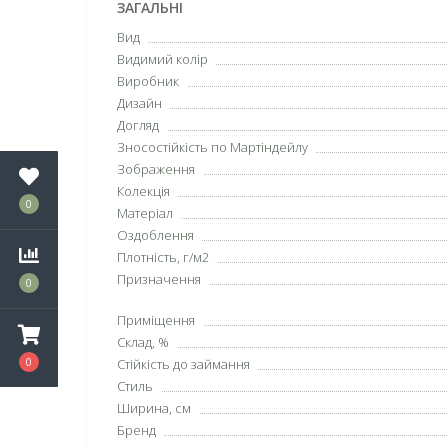
ЗАГАЛЬНІ
Вид
Видимий колір
Виробник
Дизайн
Догляд
Зносостійкість по Мартіндейлу
Зображення
Колекція
0
Матеріал
Оздоблення
Плотність, г/м2
Призначення
0
Приміщення
Склад, %
0
Стійкість до займання
Стиль
Ширина, см
Бренд