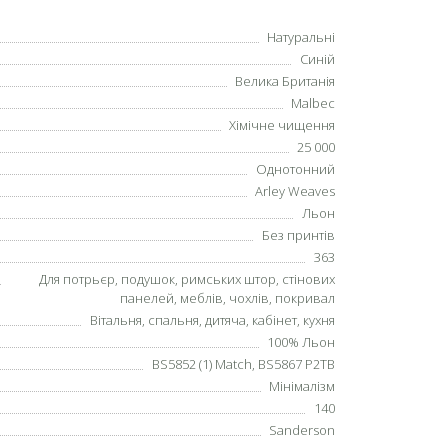
Натуральні
Синій
Велика Британія
Malbec
Хімічне чищення
25 000
Однотонний
Arley Weaves
Льон
Без принтів
363
Для потрьєр, подушок, римських штор, стінових
панелей, меблів, чохлів, покривал
Вітальня, спальня, дитяча, кабінет, кухня
100% Льон
BS5852 (1) Match, BS5867 P2TB
Мінімалізм
140
Sanderson