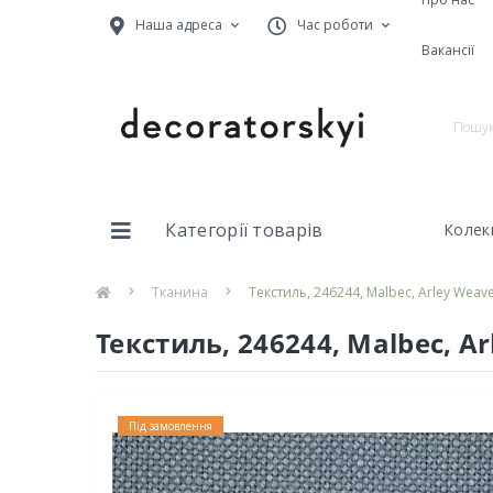
Наша адреса
Час роботи
Вакансії
Категорії товарів
Колекц
Тканина
Текстиль, 246244, Malbec, Arley Weav
Текстиль, 246244, Malbec, A
Під замовлення