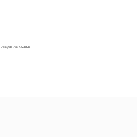
и
.
оварів на складі.