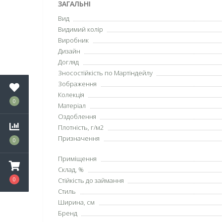
ЗАГАЛЬНІ
Вид
Видимий колір
Виробник
Дизайн
Догляд
Зносостійкість по Мартіндейлу
Зображення
Колекція
0
Матеріал
Оздоблення
Плотність, г/м2
Призначення
0
Приміщення
Склад, %
0
Стійкість до займання
Стиль
Ширина, см
Бренд