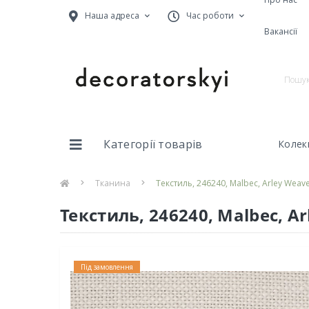
Наша адреса
Час роботи
Вакансії
Категорії товарів
Колекц
Тканина
Текстиль, 246240, Malbec, Arley Weav
Текстиль, 246240, Malbec, A
Під замовлення