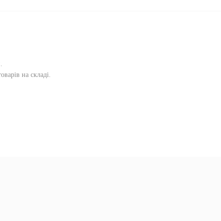
и
.
оварів на складі.