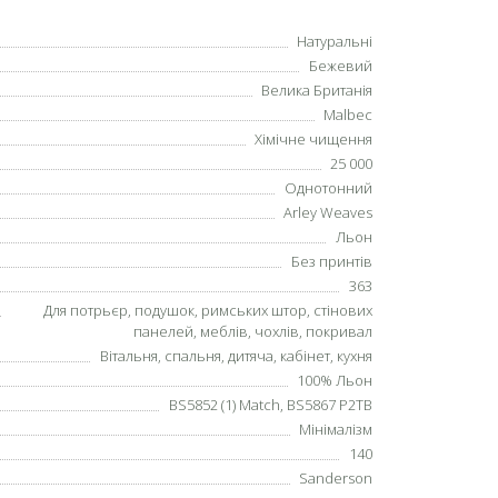
Натуральні
Бежевий
Велика Британія
Malbec
Хімічне чищення
25 000
Однотонний
Arley Weaves
Льон
Без принтів
363
Для потрьєр, подушок, римських штор, стінових
панелей, меблів, чохлів, покривал
Вітальня, спальня, дитяча, кабінет, кухня
100% Льон
BS5852 (1) Match, BS5867 P2TB
Мінімалізм
140
Sanderson