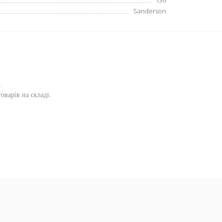
130
Sanderson
и
.
оварів на складі.