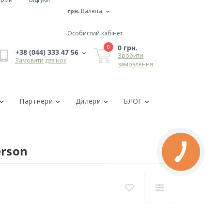
грн.
Валюта
Особистий кабінет
0 грн.
0
+38 (044) 333 47 56
Зробити
Замовити дзвінок
замовлення
Партнери
Дилери
БЛОГ
erson