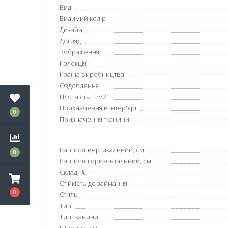
Вид
Видимий колір
Дизайн
Догляд
Зображення
Колекція
Країна виробництва
Оздоблення
Плотність, г/м2
Призначення в інтер'єрі
0
Призначення тканини
Раппорт вертикальний, см
0
Раппорт горизонтальний, см
Склад, %
Стійкість до займання
0
Стиль
Тип
Тип тканини