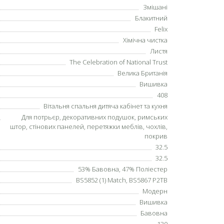
Змішані
Блакитний
Felix
Хімічна чистка
Листя
The Celebration of National Trust
Велика Британія
Вишивка
408
Вітальня спальня дитяча кабінет та кухня
Для потрьєр, декоративних подушок, римських
штор, стінових панелей, перетяжки меблів, чохлів,
покрив
32.5
32.5
53% Бавовна, 47% Поліестер
BS5852 (1) Match, BS5867 P2TB
Модерн
Вишивка
Бавовна