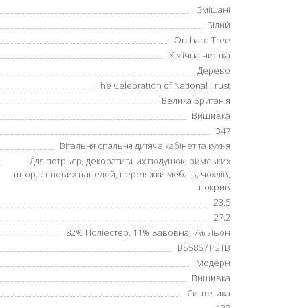
Змішані
Білий
Orchard Tree
Хімічна чистка
Дерево
The Celebration of National Trust
Велика Британія
Вишивка
347
Вітальня спальня дитяча кабінет та кухня
Для потрьєр, декоративних подушок, римських
штор, стінових панелей, перетяжки меблів, чохлів,
покрив
23.5
27.2
82% Поліестер, 11% Бавовна, 7% Льон
BS5867 P2TB
Модерн
Вишивка
Синтетика