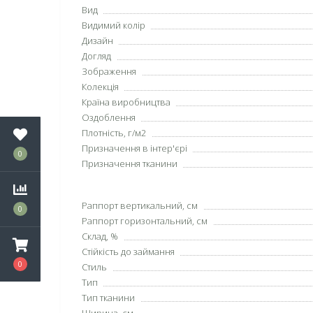
Вид
Видимий колір
Дизайн
Догляд
Зображення
Колекція
Країна виробництва
Оздоблення
Плотність, г/м2
Призначення в інтер'єрі
0
Призначення тканини
Раппорт вертикальний, см
0
Раппорт горизонтальний, см
Склад, %
Стійкість до займання
0
Стиль
Тип
Тип тканини