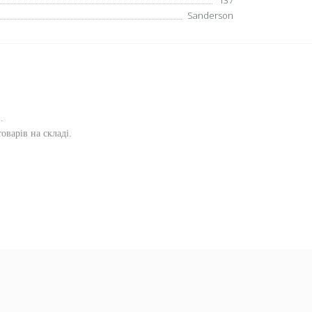
137
Sanderson
и
.
оварів на складі.