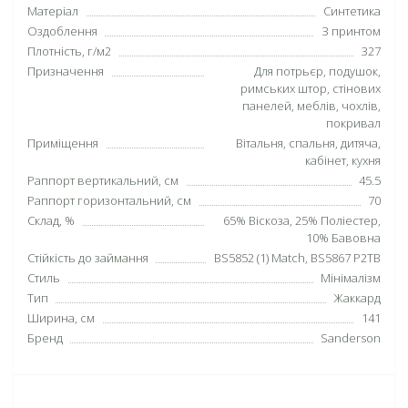
Матеріал
Синтетика
Оздоблення
З принтом
Плотність, г/м2
327
Призначення
Для потрьєр, подушок,
римських штор, стінових
панелей, меблів, чохлів,
покривал
Приміщення
Вітальня, спальня, дитяча,
кабінет, кухня
Раппорт вертикальний, см
45.5
Раппорт горизонтальний, см
70
Склад, %
65% Віскоза, 25% Поліестер,
10% Бавовна
Стійкість до займання
BS5852 (1) Match, BS5867 P2TB
Стиль
Мінімалізм
Тип
Жаккард
Ширина, см
141
Бренд
Sanderson