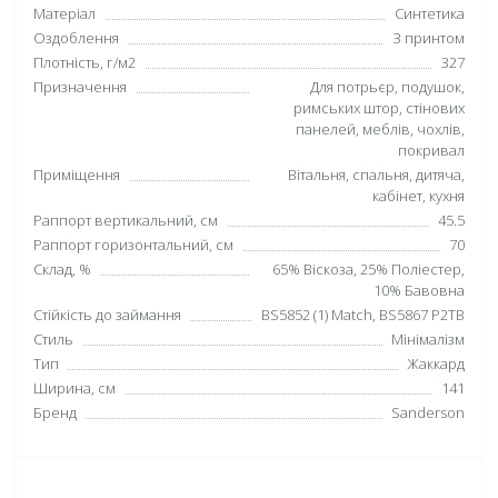
Матеріал
Синтетика
Оздоблення
З принтом
Плотність, г/м2
327
Призначення
Для потрьєр, подушок,
римських штор, стінових
панелей, меблів, чохлів,
покривал
Приміщення
Вітальня, спальня, дитяча,
кабінет, кухня
Раппорт вертикальний, см
45.5
Раппорт горизонтальний, см
70
Склад, %
65% Віскоза, 25% Поліестер,
10% Бавовна
Стійкість до займання
BS5852 (1) Match, BS5867 P2TB
Стиль
Мінімалізм
Тип
Жаккард
Ширина, см
141
Бренд
Sanderson