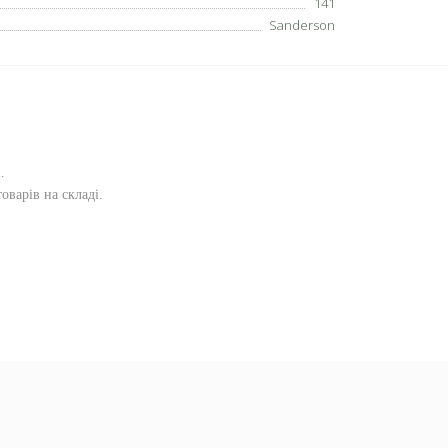
141
Sanderson
и
.
оварів на складі.