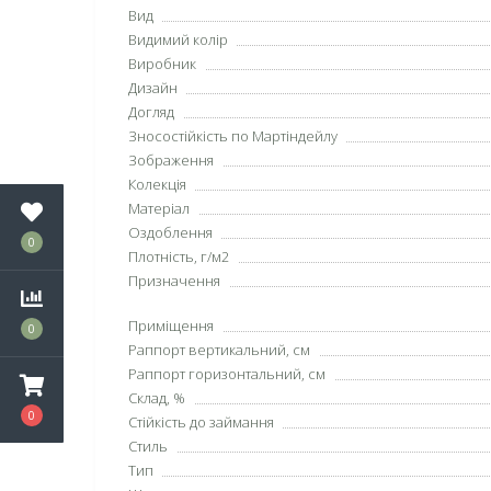
Вид
Видимий колір
Виробник
Дизайн
Догляд
Зносостійкість по Мартіндейлу
Зображення
Колекція
Матеріал
Оздоблення
0
Плотність, г/м2
Призначення
Приміщення
0
Раппорт вертикальний, см
Раппорт горизонтальний, см
Склад, %
0
Стійкість до займання
Стиль
Тип