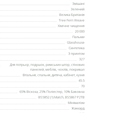
Змішані
Зелений
Велика Британія
Tree Fern Weave
Хімічне чищення
20 000
Пальми
Glasshouse
Синтетика
З принтом
327
Для потрьєр, подушок, римських штор, стінових
панелей, меблів, чохлів, покривал
Вітальня, спальня, дитяча, кабінет, кухня
45.5
70
65% Віскоза, 25% Поліестер, 10% Бавовна
BS5852 (1) Match, BS5867 P2TB
Мінімалізм
Жаккард