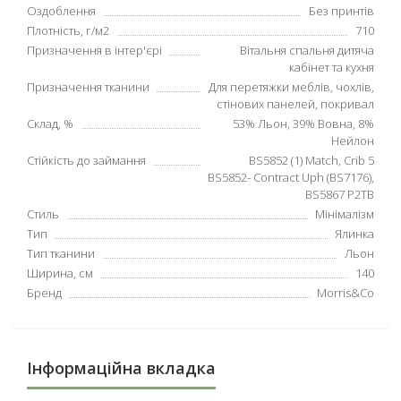
Оздоблення
Без принтів
Плотність, г/м2
710
Призначення в інтер'єрі
Вітальня спальня дитяча
кабінет та кухня
Призначення тканини
Для перетяжки меблів, чохлів,
стінових панелей, покривал
Склад, %
53% Льон, 39% Вовна, 8%
Нейлон
Стійкість до займання
BS5852 (1) Match, Crib 5
BS5852- Contract Uph (BS7176),
BS5867 P2TB
Стиль
Мінімалізм
Тип
Ялинка
Тип тканини
Льон
Ширина, см
140
Бренд
Morris&Co
Інформаційна вкладка