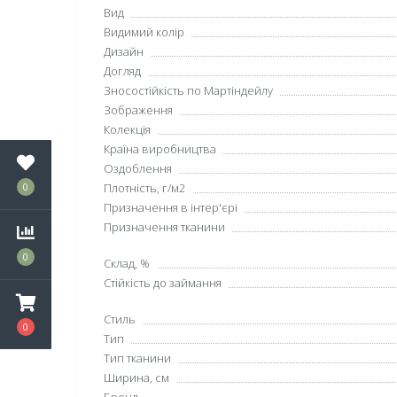
Вид
Видимий колір
Дизайн
Догляд
Зносостійкість по Мартіндейлу
Зображення
Колекція
Країна виробництва
Оздоблення
Плотність, г/м2
0
Призначення в інтер'єрі
Призначення тканини
0
Склад, %
Стійкість до займання
Стиль
0
Тип
Тип тканини
Ширина, см