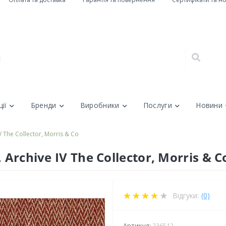
ії
Бренди
Виробники
Послуги
Новини
V The Collector, Morris & Co
Archive IV The Collector, Morris & C
Відгуки:
(0)
Артикул:
236512