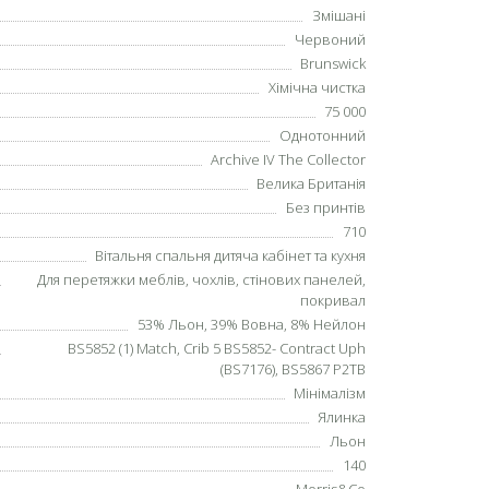
Змішані
Червоний
Brunswick
Хімічна чистка
75 000
Однотонний
Archive IV The Collector
Велика Британія
Без принтів
710
Вітальня спальня дитяча кабінет та кухня
Для перетяжки меблів, чохлів, стінових панелей,
покривал
53% Льон, 39% Вовна, 8% Нейлон
BS5852 (1) Match, Crib 5 BS5852- Contract Uph
(BS7176), BS5867 P2TB
Мінімалізм
Ялинка
Льон
140