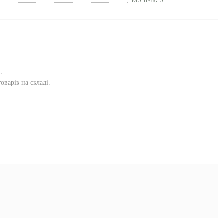
Morris&Co
и
.
оварів на складі.