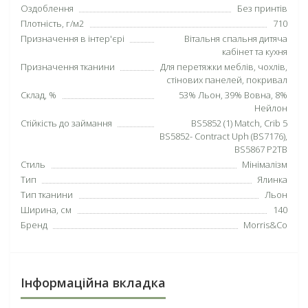
Оздоблення
Без принтів
Плотність, г/м2
710
Призначення в інтер'єрі
Вітальня спальня дитяча
кабінет та кухня
Призначення тканини
Для перетяжки меблів, чохлів,
стінових панелей, покривал
Склад, %
53% Льон, 39% Вовна, 8%
Нейлон
Стійкість до займання
BS5852 (1) Match, Crib 5
BS5852- Contract Uph (BS7176),
BS5867 P2TB
Стиль
Мінімалізм
Тип
Ялинка
Тип тканини
Льон
Ширина, см
140
Бренд
Morris&Co
Інформаційна вкладка