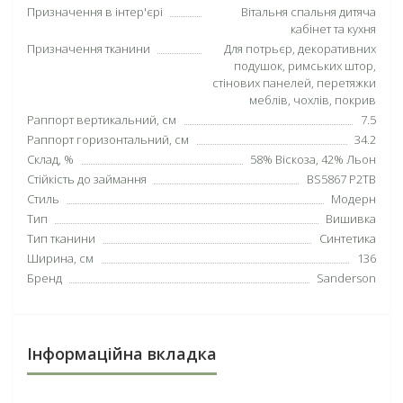
Призначення в інтер'єрі
Вітальня спальня дитяча
кабінет та кухня
Призначення тканини
Для потрьєр, декоративних
подушок, римських штор,
стінових панелей, перетяжки
меблів, чохлів, покрив
Раппорт вертикальний, см
7.5
Раппорт горизонтальний, см
34.2
Склад, %
58% Віскоза, 42% Льон
Стійкість до займання
BS5867 P2TB
Стиль
Модерн
Тип
Вишивка
Тип тканини
Синтетика
Ширина, см
136
Бренд
Sanderson
Інформаційна вкладка