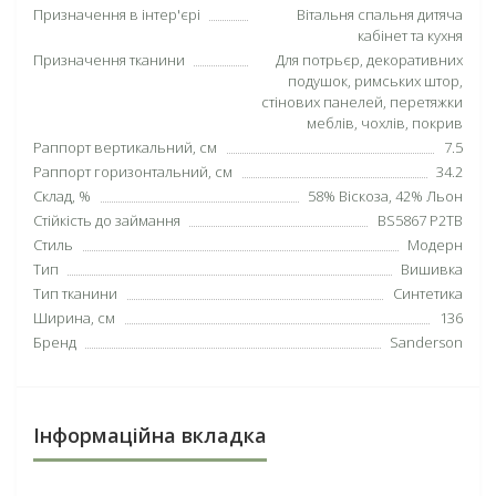
Призначення в інтер'єрі
Вітальня спальня дитяча
кабінет та кухня
Призначення тканини
Для потрьєр, декоративних
подушок, римських штор,
стінових панелей, перетяжки
меблів, чохлів, покрив
Раппорт вертикальний, см
7.5
Раппорт горизонтальний, см
34.2
Склад, %
58% Віскоза, 42% Льон
Стійкість до займання
BS5867 P2TB
Стиль
Модерн
Тип
Вишивка
Тип тканини
Синтетика
Ширина, см
136
Бренд
Sanderson
Інформаційна вкладка