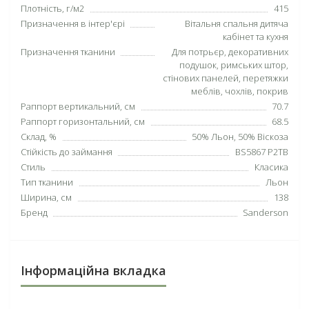
Плотність, г/м2
415
Призначення в інтер'єрі
Вітальня спальня дитяча
кабінет та кухня
Призначення тканини
Для потрьєр, декоративних
подушок, римських штор,
стінових панелей, перетяжки
меблів, чохлів, покрив
Раппорт вертикальний, см
70.7
Раппорт горизонтальний, см
68.5
Склад, %
50% Льон, 50% Віскоза
Стійкість до займання
BS5867 P2TB
Стиль
Класика
Тип тканини
Льон
Ширина, см
138
Бренд
Sanderson
Інформаційна вкладка