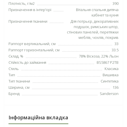
Плотність, г/м2
390
Призначення в інтер'єрі
Вітальня спальня дитяча
кабінет та кухня
Призначення тканини
Для потрьєр, декоративних
подушок, римських штор,
стінових панелей, перетяжки
меблів, чохлів, покрив
Раппорт вертикальний, см
33
Раппорт горизонтальний, см
33.5
Склад, %
78% Віскоза, 22% Льон
Стійкість до займання
BS5867 P2TB
Стиль
Класика
Тип
Вишивка
Тип тканини
Синтетика
Ширина, см
136
Бренд
Sanderson
Інформаційна вкладка