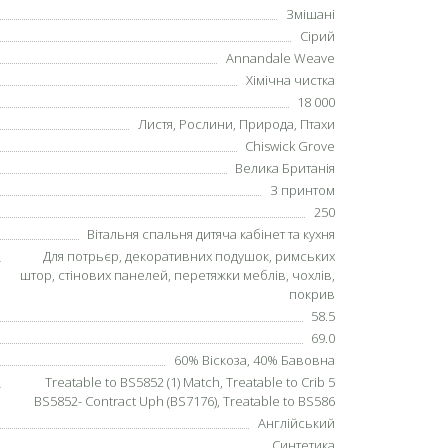
Змішані
Сірий
Annandale Weave
Хімічна чистка
18 000
Листя
, Рослини,
Природа
,
Птахи
Chiswick Grove
Велика Британія
З принтом
250
Вітальня спальня дитяча кабінет та кухня
Для потрьєр, декоративних подушок, римських
штор, стінових панелей, перетяжки меблів, чохлів,
покрив
58.5
69.0
60% Віскоза, 40% Бавовна
Treatable to BS5852 (1) Match, Treatable to Crib 5
BS5852- Contract Uph (BS7176), Treatable to BS586
Англійський
Синтетика