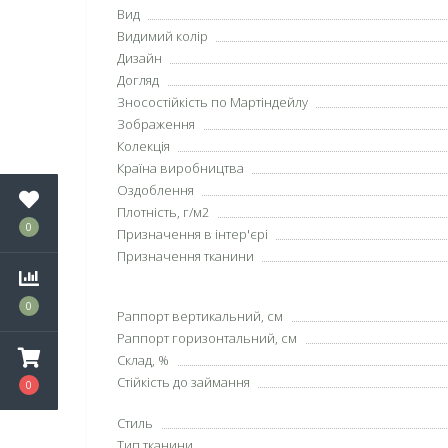
Вид
Видимий колір
Дизайн
Догляд
Зносостійкість по Мартіндейлу
Зображення
Колекція
Країна виробництва
Оздоблення
Плотність, г/м2
0
Призначення в інтер'єрі
Призначення тканини
0
Раппорт вертикальний, см
Раппорт горизонтальний, см
Склад, %
Стійкість до займання
0
Стиль
Тип тканини