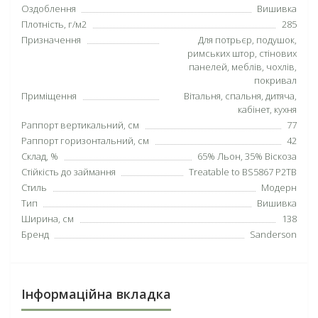
Оздоблення
Вишивка
Плотність, г/м2
285
Призначення
Для потрьєр, подушок,
римських штор, стінових
панелей, меблів, чохлів,
покривал
Приміщення
Вітальня, спальня, дитяча,
кабінет, кухня
Раппорт вертикальний, см
77
Раппорт горизонтальний, см
42
Склад, %
65% Льон, 35% Віскоза
Стійкість до займання
Treatable to BS5867 P2TB
Стиль
Модерн
Тип
Вишивка
Ширина, см
138
Бренд
Sanderson
Інформаційна вкладка