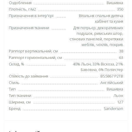
Оздоблення
Вишивка
Плотність, г/м2
350
Призначення в інтер'єрі
Вітальня спальня дитяча
кабінет та кухня
Призначення тканини
Для потрьєр, декоративних
подушок, римських штор,
стінових панелей, перетяжки
меблів, чохлів, покрив
Раппорт вертикальний, см
38
Раппорт горизонтальний, см
63
Склад, %
40% Льон, 33% Віскоза, 21%
Бавовна, 6% Поліестер
Стійкість до займання
BS5867 P2TB
Стиль
Англійський
Тип
Вишивка
Тип тканини
Льон
Ширина, см
127
Бренд
Sanderson