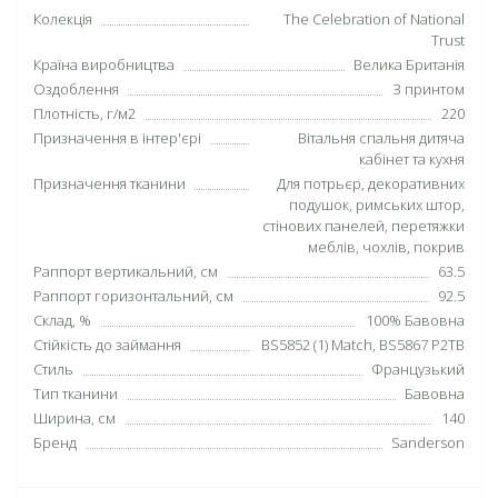
Колекція
The Celebration of National
Trust
Країна виробництва
Велика Британія
Оздоблення
З принтом
Плотність, г/м2
220
Призначення в інтер'єрі
Вітальня спальня дитяча
кабінет та кухня
Призначення тканини
Для потрьєр, декоративних
подушок, римських штор,
стінових панелей, перетяжки
меблів, чохлів, покрив
Раппорт вертикальний, см
63.5
Раппорт горизонтальний, см
92.5
Склад, %
100% Бавовна
Стійкість до займання
BS5852 (1) Match, BS5867 P2TB
Стиль
Французький
Тип тканини
Бавовна
Ширина, см
140
Бренд
Sanderson