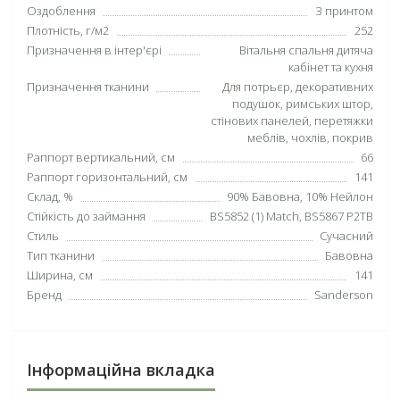
Оздоблення
З принтом
Плотність, г/м2
252
Призначення в інтер'єрі
Вітальня спальня дитяча
кабінет та кухня
Призначення тканини
Для потрьєр, декоративних
подушок, римських штор,
стінових панелей, перетяжки
меблів, чохлів, покрив
Раппорт вертикальний, см
66
Раппорт горизонтальний, см
141
Склад, %
90% Бавовна, 10% Нейлон
Стійкість до займання
BS5852 (1) Match, BS5867 P2TB
Стиль
Сучасний
Тип тканини
Бавовна
Ширина, см
141
Бренд
Sanderson
Інформаційна вкладка