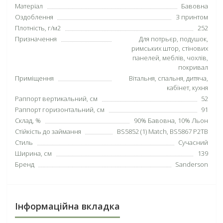
Матеріал
Бавовна
Оздоблення
З принтом
Плотність, г/м2
252
Призначення
Для потрьєр, подушок,
римських штор, стінових
панелей, меблів, чохлів,
покривал
Приміщення
Вітальня, спальня, дитяча,
кабінет, кухня
Раппорт вертикальний, см
52
Раппорт горизонтальний, см
91
Склад, %
90% Бавовна, 10% Льон
Стійкість до займання
BS5852 (1) Match, BS5867 P2TB
Стиль
Сучасний
Ширина, см
139
Бренд
Sanderson
Інформаційна вкладка