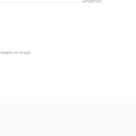
Sanderson
и
.
оварів на складі.