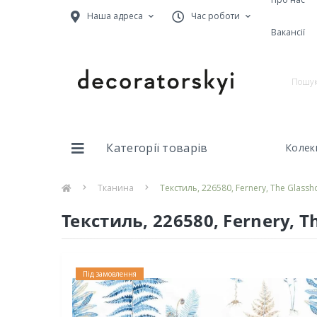
Наша адреса
Час роботи
Вакансії
Категорії товарів
Колекц
Тканина
Текстиль, 226580, Fernery, The Glass
Текстиль, 226580, Fernery, T
Під замовлення