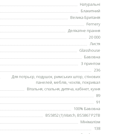
Натуральні
Блакитний
Велика Британія
Fernery
Делікатне прання
20 000
Листя
Glasshouse
Бавовна
З принтом
236
Для потрьєр, подушок, римських штор, стінових
панелей, меблів, чохлів, покривал
Вітальня, спальня, дитяча, кабінет, кухня
89
91
100% Бавовна
BS5852 (1) Match, BS5867 P2TB
Мінімалізм
138