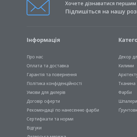
Хочете дізнаватися першим п
Підпишіться на нашу ро
Інформація
Катего
Про нас
Декор д
Оплата та доставка
Килими
Гарантія та повернення
Архітект
Політика конфіденційності
Тканина
Умови для дилерів
Фарби
Договір оферти
Шпалер
Рекомендації по нанесенню фарби
Ґрунтов
Сертифікати та норми
Відгуки
Дилерська мережа