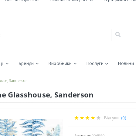
ії
Бренди
Виробники
Послуги
Новини
house, Sanderson
he Glasshouse, Sanderson
Відгуки:
(0)
Артикул:
226580