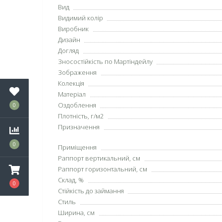
Вид
Видимий колір
Виробник
Дизайн
Догляд
Зносостійкість по Мартіндейлу
Зображення
Колекція
Матеріал
Оздоблення
0
Плотність, г/м2
Призначення
0
Приміщення
Раппорт вертикальний, см
Раппорт горизонтальний, см
Склад, %
0
Стійкість до займання
Стиль
Ширина, см