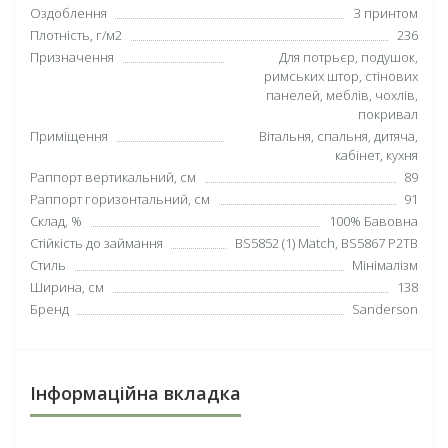
Оздоблення
З принтом
Плотність, г/м2
236
Призначення
Для потрьєр, подушок,
римських штор, стінових
панелей, меблів, чохлів,
покривал
Приміщення
Вітальня, спальня, дитяча,
кабінет, кухня
Раппорт вертикальний, см
89
Раппорт горизонтальний, см
91
Склад, %
100% Бавовна
Стійкість до займання
BS5852 (1) Match, BS5867 P2TB
Стиль
Мінімалізм
Ширина, см
138
Бренд
Sanderson
Інформаційна вкладка