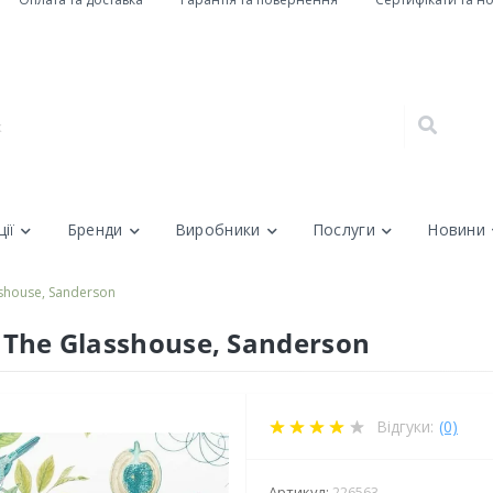
ії
Бренди
Виробники
Послуги
Новини
sshouse, Sanderson
, The Glasshouse, Sanderson
Відгуки:
(0)
Артикул:
226563