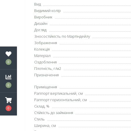
Вид
Видимий колір
Виробник
Дизайн
Догляд
Зносостійкість по Мартіндейлу
Зображення
Колекція
Матеріал
Оздоблення
0
Плотність, г/м2
Призначення
0
Приміщення
Раппорт вертикальний, см
Раппорт горизонтальний, см
Склад, %
0
Стійкість до займання
Стиль
Ширина, см