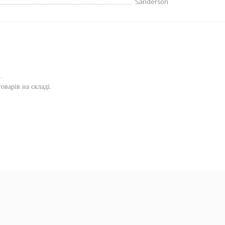
Sanderson
и
.
оварів на складі.