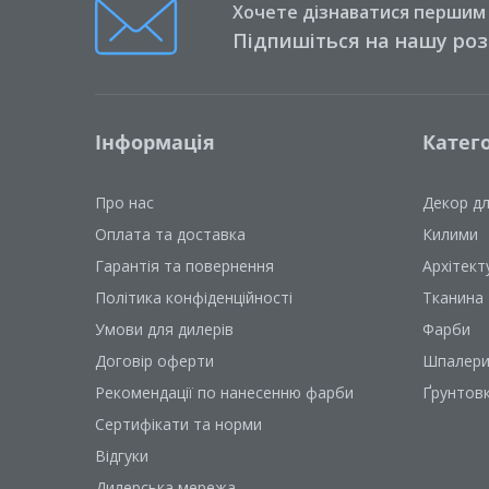
Хочете дізнаватися першим п
Підпишіться на нашу ро
Інформація
Катего
Про нас
Декор д
Оплата та доставка
Килими
Гарантія та повернення
Архітект
Політика конфіденційності
Тканина
Умови для дилерів
Фарби
Договір оферти
Шпалер
Рекомендації по нанесенню фарби
Ґрунтов
Сертифікати та норми
Відгуки
Дилерська мережа