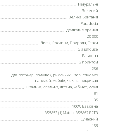
Натуральні
Зелений
Велика Британія
Paradesia
Делікатне прання
20 000
Листя
, Рослини,
Природа
,
Птахи
Glasshouse
Бавовна
З принтом
236
Для потрьєр, подушок, римських штор, стінових
панелей, меблів, чохлів, покривал
Вітальня, спальня, дитяча, кабінет, кухня
91
139
100% Бавовна
BS5852 (1) Match, BS5867 P2TB
Сучасний
139