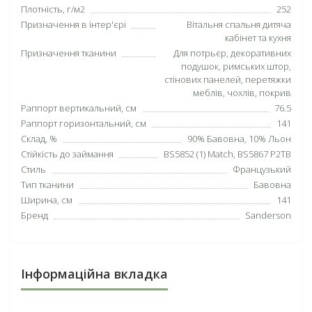
Плотність, г/м2
252
Призначення в інтер'єрі
Вітальня спальня дитяча
кабінет та кухня
Призначення тканини
Для потрьєр, декоративних
подушок, римських штор,
стінових панелей, перетяжки
меблів, чохлів, покрив
Раппорт вертикальний, см
76.5
Раппорт горизонтальний, см
141
Склад, %
90% Бавовна, 10% Льон
Стійкість до займання
BS5852 (1) Match, BS5867 P2TB
Стиль
Французький
Тип тканини
Бавовна
Ширина, см
141
Бренд
Sanderson
Інформаційна вкладка