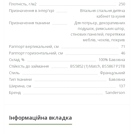
Плотність, г/м2
250
Призначення в інтер'єрі
Вітальня спальня дитяча
кабінет та кухня
Призначення тканини
Для потрьєр, декоративних
подушок, римських штор,
стінових панелей, перетяжки
меблів, чохлів, покрив
Раппорт вертикальний, см
71
Раппорт горизонтальний, см
46
Склад, %
100% Бавовна
Стійкість до займання
BS5852 (1) Match, BS5867 P2TB
Стиль
Французький
Тип тканини
Бавовна
Ширина, см
137
Бренд
Sanderson
Інформаційна вкладка