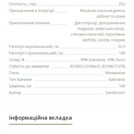
Плотність, г/м2
252
Призначення в інтер'єрі
Вітальня спальня дитяча
кабінет та кухня
Призначення тканини
Для потрьєр, декоративних
подушок, римських штор,
стінових панелей, перетяжки
меблів, чохлів, покрив
Раппорт вертикальний, см
22.9
Раппорт горизонтальний, см
140
Склад, %
90% Бавовна, 10% Льон
Стійкість до займання
BS5852 (1) Match, BS5867 P2TB
Стиль
Мінімалізм
Тип тканини
Бавовна
Ширина, см
140
Бренд
Sanderson
Інформаційна вкладка