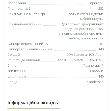
Оздоблення
З принтом
Плотність, г/м2
252
Призначення в інтер'єрі
Вітальня спальня дитяча
кабінет та кухня
Призначення тканини
Для потрьєр, декоративних
подушок, римських штор,
стінових панелей, перетяжки
меблів, чохлів, покрив
Раппорт вертикальний, см
61
Раппорт горизонтальний, см
140
Склад, %
90% Бавовна, 10% Льон
Стійкість до займання
BS5852 (1) Match, BS5867 P2TB
Стиль
Французький
Тип тканини
Бавовна
Ширина, см
140
Бренд
Sanderson
Інформаційна вкладка