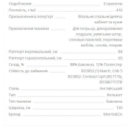
Оздоблення
З принтом
Плотність, г/м2
416
Призначення в інтер'єрі
Вітальня спальня дитяча
кабінет та кухня
Призначення тканини
Для потрьєр, декоративних
подушок, римських штор,
стінових панелей, перетяжки
меблів, чохлів, покрив
Раппорт вертикальний, см
84
Раппорт горизонтальний, см
65
Склад, %
88% Бавовна, 12% Поліестер
Стійкість до займання
BS5852 (1) Match, Crib 5
BS5852- Contract Uph (BS7176),
BS5867 P2TB
Стиль
Англійський
Тип
Вельвет
Тип тканини
Бавовна
Ширина, см
130
Бренд
Morris&Co