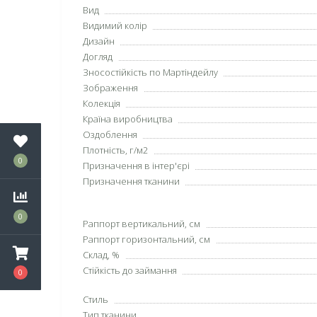
Вид
Видимий колір
Дизайн
Догляд
Зносостійкість по Мартіндейлу
Зображення
Колекція
Країна виробництва
Оздоблення
Плотність, г/м2
0
Призначення в інтер'єрі
Призначення тканини
0
Раппорт вертикальний, см
Раппорт горизонтальний, см
Склад, %
Стійкість до займання
0
Стиль
Тип тканини