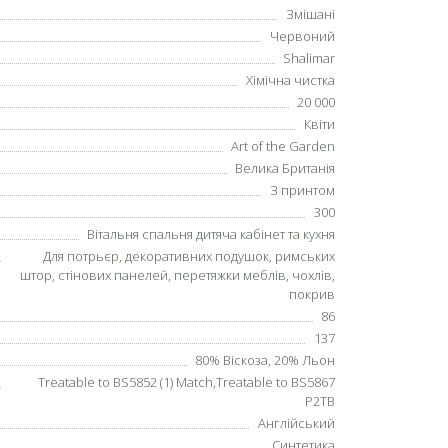
Змішані
Червоний
Shalimar
Хімічна чистка
20 000
Квіти
Art of the Garden
Велика Британія
З принтом
300
Вітальня спальня дитяча кабінет та кухня
Для потрьєр, декоративних подушок, римських
штор, стінових панелей, перетяжки меблів, чохлів,
покрив
86
137
80% Віскоза, 20% Льон
Treatable to BS5852 (1) Match,Treatable to BS5867
P2TB
Англійський
Синтетика