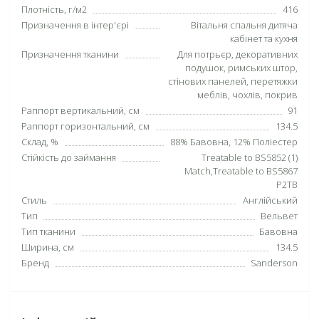
Плотність, г/м2
416
Призначення в інтер'єрі
Вітальня спальня дитяча
кабінет та кухня
Призначення тканини
Для потрьєр, декоративних
подушок, римських штор,
стінових панелей, перетяжки
меблів, чохлів, покрив
Раппорт вертикальний, см
91
Раппорт горизонтальний, см
134.5
Склад, %
88% Бавовна, 12% Поліестер
Стійкість до займання
Treatable to BS5852 (1)
Match,Treatable to BS5867
P2TB
Стиль
Англійський
Тип
Вельвет
Тип тканини
Бавовна
Ширина, см
134.5
Бренд
Sanderson