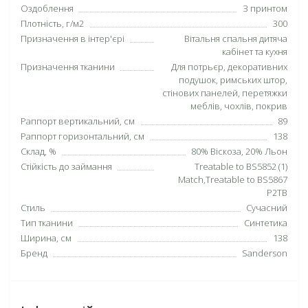
Оздоблення
З принтом
Плотність, г/м2
300
Призначення в інтер'єрі
Вітальня спальня дитяча
кабінет та кухня
Призначення тканини
Для потрьєр, декоративних
подушок, римських штор,
стінових панелей, перетяжки
меблів, чохлів, покрив
Раппорт вертикальний, см
89
Раппорт горизонтальний, см
138
Склад, %
80% Віскоза, 20% Льон
Стійкість до займання
Treatable to BS5852 (1)
Match,Treatable to BS5867
P2TB
Стиль
Сучасний
Тип тканини
Синтетика
Ширина, см
138
Бренд
Sanderson