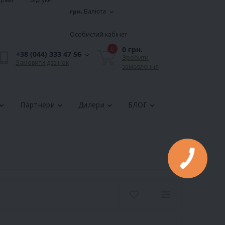
грн.
Валюта
Особистий кабінет
0 грн.
0
+38 (044) 333 47 56
Зробити
Замовити дзвінок
замовлення
Партнери
Дилери
БЛОГ