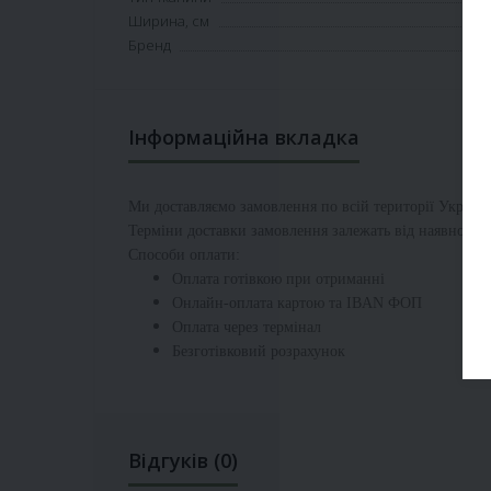
Ширина, см
Бренд
Інформаційна вкладка
Ми доставляємо замовлення по всій території
Україн
Терміни доставки замовлення залежать від наявності т
Способи оплати:
Оплата готівкою при отриманні
Онлайн-оплата картою та IBAN ФОП
Оплата через термінал
Безготівковий розрахунок
Відгуків (0)