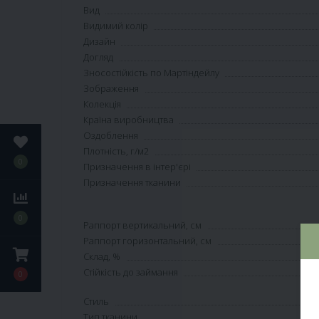
Вид
Видимий колір
Дизайн
Догляд
Зносостійкість по Мартіндейлу
Зображення
Колекція
Країна виробництва
Оздоблення
Плотність, г/м2
0
Призначення в інтер'єрі
Призначення тканини
0
Раппорт вертикальний, см
Раппорт горизонтальний, см
Склад, %
Стійкість до займання
0
Стиль
Тип тканини