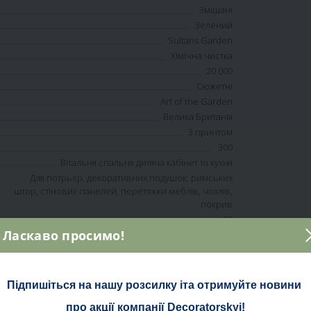
Змішані
Зелений
Sultans Garden
Хімічна чистка
20 000
Сюжетні
Art of the Garden
Велика Британія
З принтом
300
Вітальня спальня дитяча кабінет та кухня
Для потрьєр, декоративних подушок, римських
штор, стінових панелей, перетяжки меблів, чохлів,
покрив
89
Ласкаво просимо!
138
80% Віскоза, 20% Льон
Treatable to BS5852 (1) Match,Treatable to BS5867
P2TB
Підпишіться на нашу розсилку іта отримуйте новини 
Сучасний
про акції компанії Decoratorskyi!
Синтетика