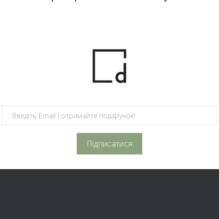
138
Sanderson
и
.
оварів на складі.
Підписатися