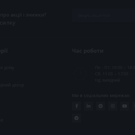
ро акції і знижки?
зсилку
рії
Час роботи
ля дому
Пн - Пт: 10:00 – 18:
Сб: 11:00 – 17:00
Нд: вихідний
урний декор
Ми в соціальних мережах:
и
ки