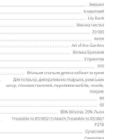
Змішані
Блакитний
Lily Bank
Хімічна чистка
20 000
Квіти
Art of the Garden
Велика Британія
З принтом
300
Вітальня спальня дитяча кабінет та кухня
Для потрьєр, декоративних подушок, римських
штор, стінових панелей, перетяжки меблів, чохлів,
покрив
89
92
80% Віскоза, 20% Льон
Treatable to BS5852 (1) Match,Treatable to BS5867
P2TB
Сучасний
Синтетика