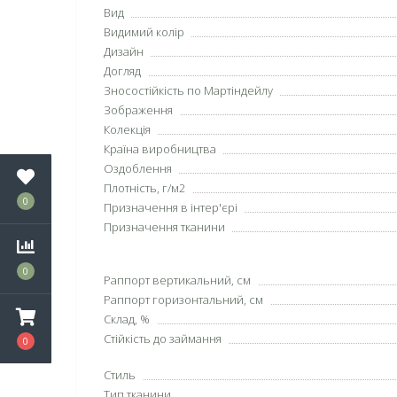
Вид
Видимий колір
Дизайн
Догляд
Зносостійкість по Мартіндейлу
Зображення
Колекція
Країна виробництва
Оздоблення
Плотність, г/м2
0
Призначення в інтер'єрі
Призначення тканини
0
Раппорт вертикальний, см
Раппорт горизонтальний, см
Склад, %
Стійкість до займання
0
Стиль
Тип тканини