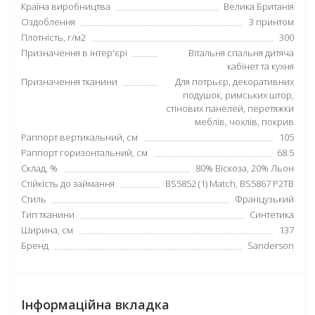
Країна виробництва
Велика Британія
Оздоблення
З принтом
Плотність, г/м2
300
Призначення в інтер'єрі
Вітальня спальня дитяча
кабінет та кухня
Призначення тканини
Для потрьєр, декоративних
подушок, римських штор,
стінових панелей, перетяжки
меблів, чохлів, покрив
Раппорт вертикальний, см
105
Раппорт горизонтальний, см
68.5
Склад, %
80% Віскоза, 20% Льон
Стійкість до займання
BS5852 (1) Match, BS5867 P2TB
Стиль
Французький
Тип тканини
Синтетика
Ширина, см
137
Бренд
Sanderson
Інформаційна вкладка