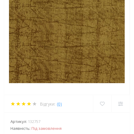
Відгуки:
(0)
Артикул:
132757
Наявність:
Під замовлення