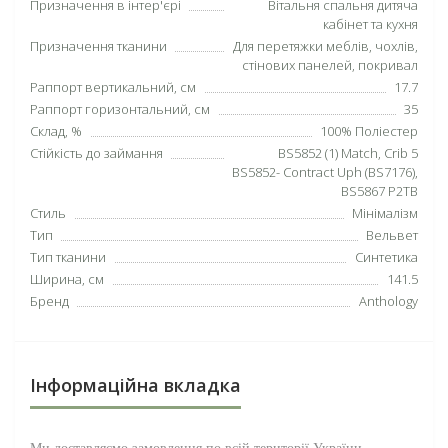
Призначення в інтер'єрі
Вітальня спальня дитяча
кабінет та кухня
Призначення тканини
Для перетяжки меблів, чохлів,
стінових панелей, покривал
Раппорт вертикальний, см
17.7
Раппорт горизонтальний, см
35
Склад, %
100% Поліестер
Стійкість до займання
BS5852 (1) Match, Crib 5
BS5852- Contract Uph (BS7176),
BS5867 P2TB
Стиль
Мінімалізм
Тип
Вельвет
Тип тканини
Синтетика
Ширина, см
141.5
Бренд
Anthology
Інформаційна вкладка