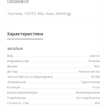
Питання
(0)
Текстиль, 132757, Ikko, Azuri, Anthology
Характеристики
ЗАГАЛЬНІ
Вид
Штучні
Видимий колір
Жовтий
Дизайн
Ikko
Догляд
Хімічна чистка
Зносостійкість по Мартіндейлу
45 000
Зображення
Однотонний
Колекція
Azuri
Країна виробництва
Велика Британія
Оздоблення
Без оздоблення
Плотність, г/м2
824