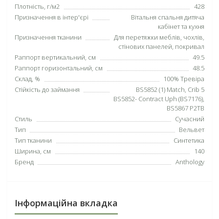
Плотність, г/м2
428
Призначення в інтер'єрі
Вітальня спальня дитяча
кабінет та кухня
Призначення тканини
Для перетяжки меблів, чохлів,
стінових панелей, покривал
Раппорт вертикальний, см
49.5
Раппорт горизонтальний, см
48.5
Склад, %
100% Тревіра
Стійкість до займання
BS5852 (1) Match, Crib 5
BS5852- Contract Uph (BS7176),
BS5867 P2TB
Стиль
Сучасний
Тип
Вельвет
Тип тканини
Синтетика
Ширина, см
140
Бренд
Anthology
Інформаційна вкладка