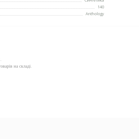
Синтетика
140
Anthology
и
.
оварів на складі.