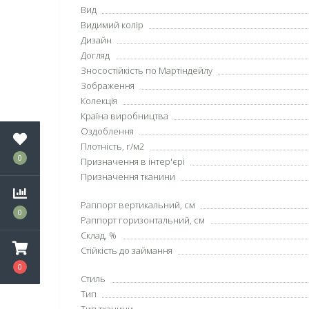
Вид
Видимий колір
Дизайн
Догляд
Зносостійкість по Мартіндейлу
Зображення
Колекція
Країна виробництва
Оздоблення
Плотність, г/м2
0
Призначення в інтер'єрі
Призначення тканини
Раппорт вертикальний, см
0
Раппорт горизонтальний, см
Склад, %
Стійкість до займання
0
Стиль
Тип