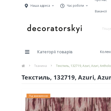
Наша адреса
Час роботи
Вакансії
Категорії товарів
Колекц
Тканина
Текстиль, 132719, Azuri, Azuri, Anthol
Текстиль, 132719, Azuri, Azu
Під замовлення