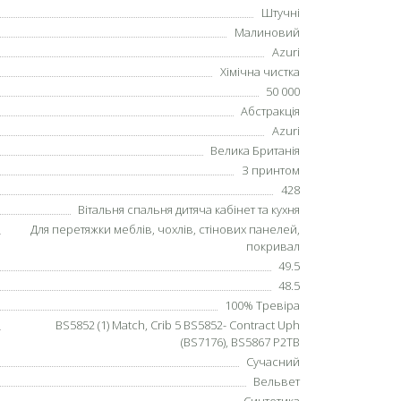
Штучні
Малиновий
Azuri
Хімічна чистка
50 000
Абстракція
Azuri
Велика Британія
З принтом
428
Вітальня спальня дитяча кабінет та кухня
Для перетяжки меблів, чохлів, стінових панелей,
покривал
49.5
48.5
100% Тревіра
BS5852 (1) Match, Crib 5 BS5852- Contract Uph
(BS7176), BS5867 P2TB
Сучасний
Вельвет