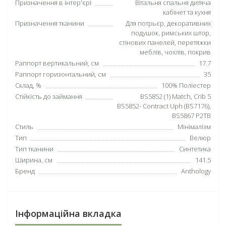
Призначення в інтер'єрі
Вітальня спальня дитяча
кабінет та кухня
Призначення тканини
Для потрьєр, декоративних
подушок, римських штор,
стінових панелей, перетяжки
меблів, чохлів, покрив
Раппорт вертикальний, см
17.7
Раппорт горизонтальний, см
35
Склад, %
100% Поліестер
Стійкість до займання
BS5852 (1) Match, Crib 5
BS5852- Contract Uph (BS7176),
BS5867 P2TB
Стиль
Мінімалізм
Тип
Велюр
Тип тканини
Синтетика
Ширина, см
141.5
Бренд
Anthology
Інформаційна вкладка