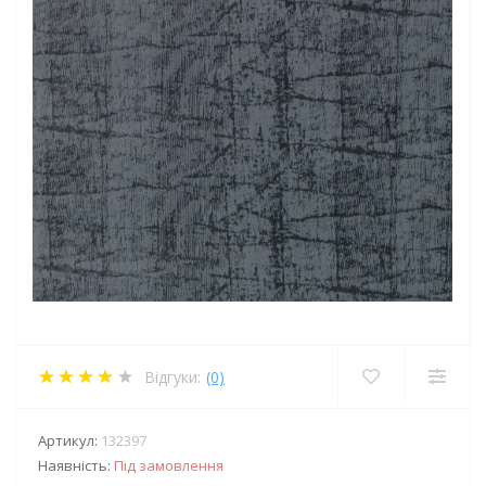
Відгуки:
(0)
Артикул:
132397
Наявність:
Під замовлення