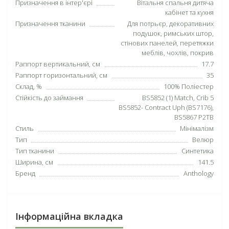
Призначення в інтер'єрі
Вітальня спальня дитяча
кабінет та кухня
Призначення тканини
Для потрьєр, декоративних
подушок, римських штор,
стінових панелей, перетяжки
меблів, чохлів, покрив
Раппорт вертикальний, см
17.7
Раппорт горизонтальний, см
35
Склад, %
100% Поліестер
Стійкість до займання
BS5852 (1) Match, Crib 5
BS5852- Contract Uph (BS7176),
BS5867 P2TB
Стиль
Мінімалізм
Тип
Велюр
Тип тканини
Синтетика
Ширина, см
141.5
Бренд
Anthology
Інформаційна вкладка