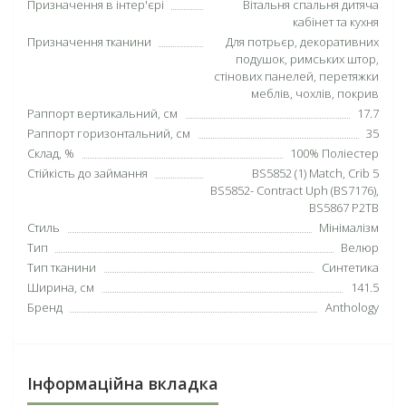
Призначення в інтер'єрі
Вітальня спальня дитяча
кабінет та кухня
Призначення тканини
Для потрьєр, декоративних
подушок, римських штор,
стінових панелей, перетяжки
меблів, чохлів, покрив
Раппорт вертикальний, см
17.7
Раппорт горизонтальний, см
35
Склад, %
100% Поліестер
Стійкість до займання
BS5852 (1) Match, Crib 5
BS5852- Contract Uph (BS7176),
BS5867 P2TB
Стиль
Мінімалізм
Тип
Велюр
Тип тканини
Синтетика
Ширина, см
141.5
Бренд
Anthology
Інформаційна вкладка