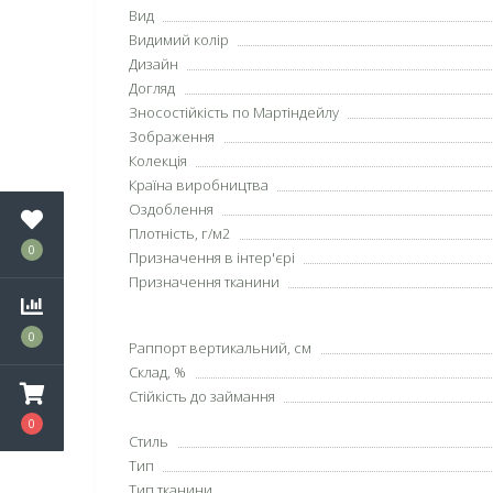
Вид
Видимий колір
Дизайн
Догляд
Зносостійкість по Мартіндейлу
Зображення
Колекція
Країна виробництва
Оздоблення
Плотність, г/м2
0
Призначення в інтер'єрі
Призначення тканини
0
Раппорт вертикальний, см
Склад, %
Стійкість до займання
0
Стиль
Тип
Тип тканини