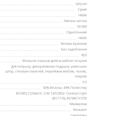
Штучні
Сірий
Hibiki
Хімічна чистка
50 000
Однотонний
Hibiki
Велика Британія
Без оздоблення
820
Вітальня спальня дитяча кабінет та кухня
Для потрьєр, декоративних подушок, римських
штор, стінових панелей, перетяжки меблів, чохлів,
покрив
0.5
56% Віскоза, 44% Поліестер
BS5852 (1) Match, Crib 5 BS5852- Contract Uph
(BS7176), BS5867 P2TB
Мінімалізм
Вельвет
Синтетика