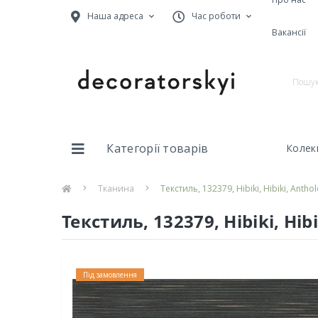
Наша адреса
Час роботи
Вакансії
Категорії товарів
Колекц
Тканина
Текстиль, 132379, Hibiki, Hibiki, Antho
Текстиль, 132379, Hibiki, Hib
Під замовлення