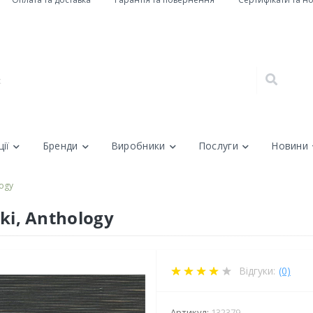
ії
Бренди
Виробники
Послуги
Новини
logy
iki, Anthology
Відгуки:
(0)
Артикул:
132379