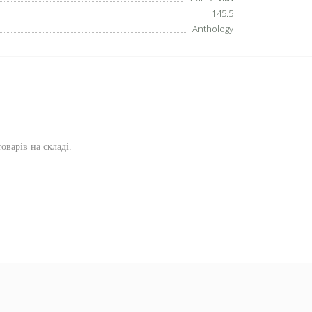
145.5
Anthology
и
.
оварів на складі.